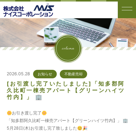
column
2026.05.28
お知らせ
不動産売却
[お引渡し完了いたしました]「知多郡阿
久比町一棟売アパート【グリーンハイツ
竹内】」 🏢
🌼お引き渡し完了🌼
「知多郡阿久比町一棟売アパート【グリーンハイツ竹内】」 🏢
5月28日(木)お引渡し完了致しました😊🎉