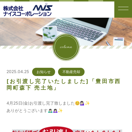
column
2025.04.25
お知らせ
不動産売却
[お引渡し完了いたしました]「豊田市西
岡町森下 売土地」
4月25日(金)お引渡し完了致しました😊💁🏻‍♀️✨
ありがとうございます🙇🏻‍♂️🙇🏻‍♀️✨