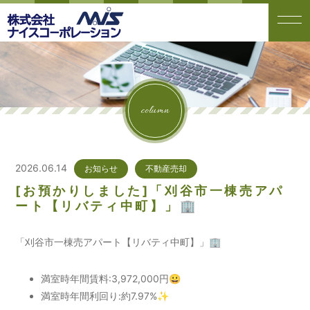
column
2026.06.14
お知らせ
不動産売却
[お預かりしました]「刈谷市一棟売アパ
ート【リバティ中町】」🏢
「刈谷市一棟売アパート【リバティ中町】」🏢
満室時年間賃料:3,972,000円😀
満室時年間利回り:約7.97%✨