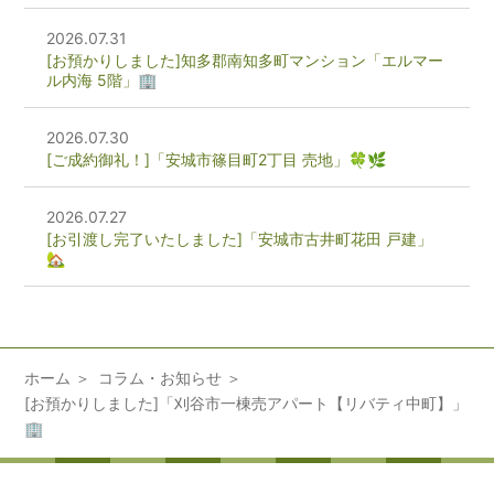
2026.07.31
[お預かりしました]知多郡南知多町マンション「エルマー
ル内海 5階」🏢
2026.07.30
[ご成約御礼！]「安城市篠目町2丁目 売地」🍀🌿
2026.07.27
[お引渡し完了いたしました]「安城市古井町花田 戸建」
🏡
ホーム
コラム・お知らせ
[お預かりしました]「刈谷市一棟売アパート【リバティ中町】」
🏢