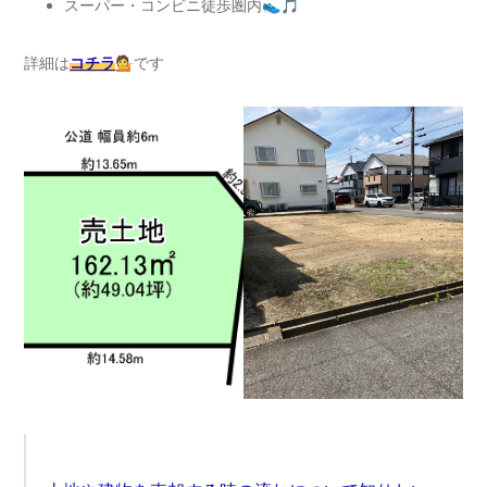
スーパー・コンビニ徒歩圏内👟🎵
詳細は
コチラ
💁です