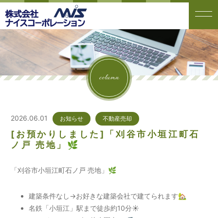
column
2026.06.01
お知らせ
不動産売却
[お預かりしました]「刈谷市小垣江町石
ノ戸 売地」🌿
「刈谷市小垣江町石ノ戸 売地」🌿
建築条件なし→お好きな建築会社で建てられます🏡
名鉄「小垣江」駅まで徒歩約10分☀️