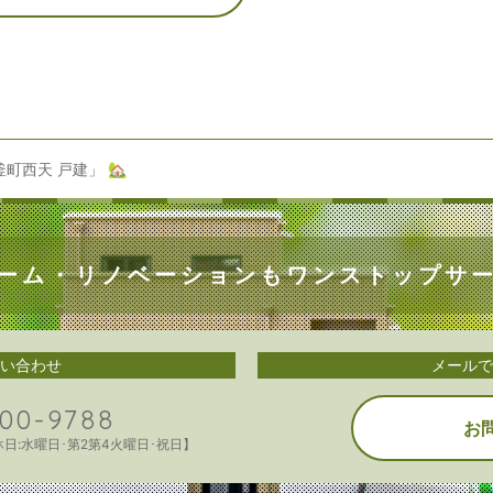
町西天 戸建」 🏡
ーム・リノベーションも
ワンストップサ
い合わせ
メールで
00-9788
お
定休日:水曜日･第2第4火曜日･祝日】