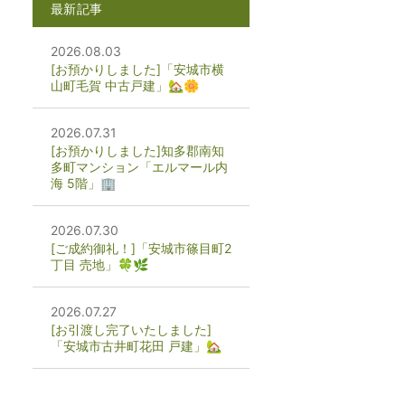
最新記事
2026.08.03
[お預かりしました]「安城市横
山町毛賀 中古戸建」🏡🌼
2026.07.31
[お預かりしました]知多郡南知
多町マンション「エルマール内
海 5階」🏢
2026.07.30
[ご成約御礼！]「安城市篠目町2
丁目 売地」🍀🌿
2026.07.27
[お引渡し完了いたしました]
「安城市古井町花田 戸建」🏡