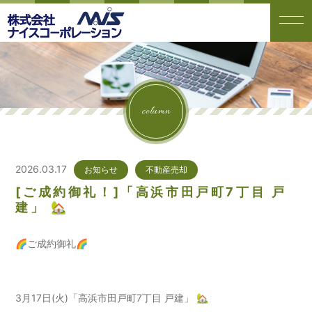
column
2026.03.17
お知らせ
不動産売却
[ご成約御礼！]「高浜市田戸町7丁目 戸
建」 🏡
🌈ご成約御礼🌈
3月17日(火)「高浜市田戸町7丁目 戸建」 🏡