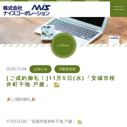
column
2025.11.06
お知らせ
不動産売却
[ご成約御礼！]11月5日(水)「安城市桜
井町干地 戸建」 🏡
🎉ご成約御礼🎉
11月5日(水)「安城市桜井町干地 戸建」 🏡